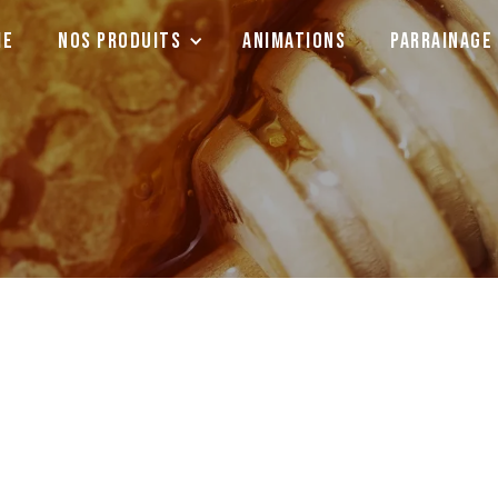
ie
Nos produits
animations
parrainage
Le miel Toutes fl