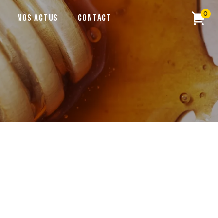
0
Nos actus
Contact
eurs doré, ambré ou clair est un miel parfumé 