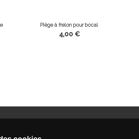
le
Piège à frelon pour bocal
4,00 €
ccueil
Parrainage
 des cookies