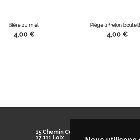
Bière au miel
Piège à frelon bouteil
4,00 €
4,00 €
15 Chemin Corps de Garde
A
17 111 Loix
Nous utilisons