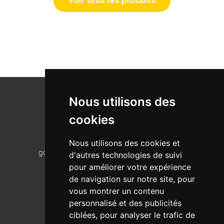
Voir tous les produits
Nous utilisons des
cookies
La miellerie L'Abeille de Ré est un lieu de
Nous utilisons des cookies et
gourmandises, de saveurs et de découvertes.
d'autres technologies de suivi
pour améliorer votre expérience
15 Chemin Corps de Garde
17 111 Loix
de navigation sur notre site, pour
vous montrer un contenu
05 46 31 06 63
personnalisé et des publicités
ciblées, pour analyser le trafic de