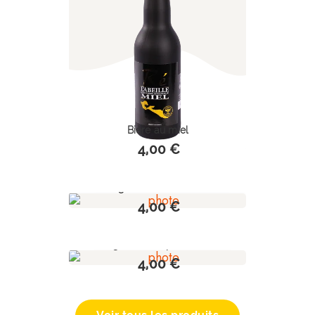
Bière au miel
4,00 €
Piège à frelon bouteille
4,00 €
Piège à frelon pour bocal
4,00 €